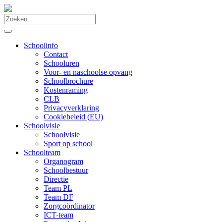
Schoolinfo
Contact
Schooluren
Voor- en naschoolse opvang
Schoolbrochure
Kostenraming
CLB
Privacyverklaring
Cookiebeleid (EU)
Schoolvisie
Schoolvisie
Sport op school
Schoolteam
Organogram
Schoolbestuur
Directie
Team PL
Team DF
Zorgcoördinator
ICT-team